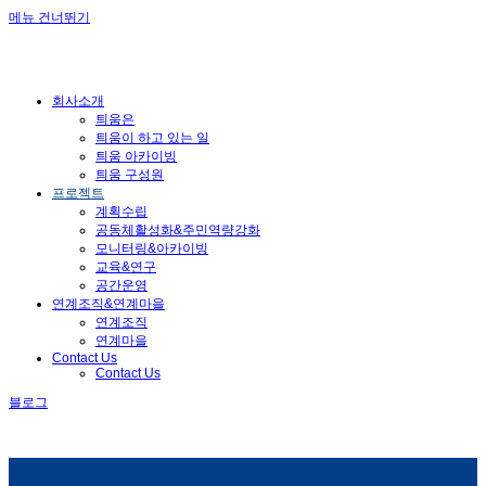
메뉴 건너뛰기
회사소개
틔움은
틔움이 하고 있는 일
틔움 아카이빙
틔움 구성원
프로젝트
계획수립
공동체활성화&주민역량강화
모니터링&아카이빙
교육&연구
공간운영
연계조직&연계마을
연계조직
연계마을
Contact Us
Contact Us
블로그