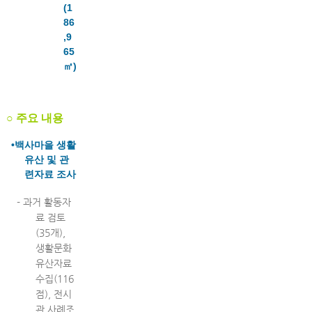
(1
86
,9
65
㎡)
○ 주요 내용
•백사마을 생활
유산 및 관
련
자료 조사
- 과거 활동자
료 검토
(35개),
생활문화
유산자료
수집(116
점), 전시
관 사례조