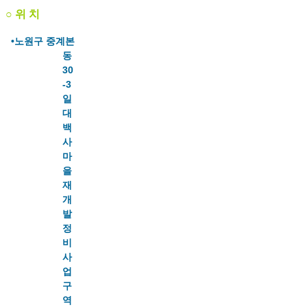
○ 위 치
•노원구 중계본
동
30
-3
일
대
백
사
마
을
재
개
발
정
비
사
업
구
역