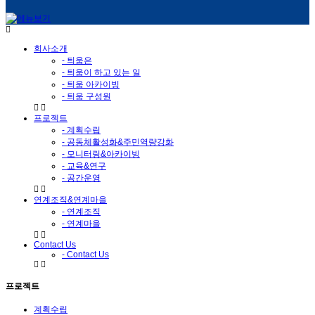
회사소개
- 틔움은
- 틔움이 하고 있는 일
- 틔움 아카이빙
- 틔움 구성원
프로젝트
- 계획수립
- 공동체활성화&주민역량강화
- 모니터링&아카이빙
- 교육&연구
- 공간운영
연계조직&연계마을
- 연계조직
- 연계마을
Contact Us
- Contact Us
프로젝트
계획수립