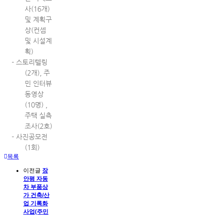
사(16개)
및 계획구
상(컨셉
및 시설계
획)
- 스토리텔링
(2개), 주
민 인터뷰
동영상
(10명) ,
주택 실측
조사(2호)
- 사진공모전
(1회)
목록
이전글
장
안평 자동
차 부품상
가 건축/산
업 기록화
사업(주민