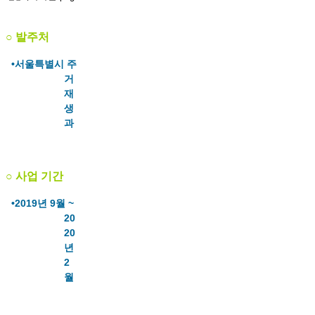
○
발주처
•서울특별시 주
거
재
생
과
○ 사업 기간
•2019년 9월 ~
20
20
년
2
월