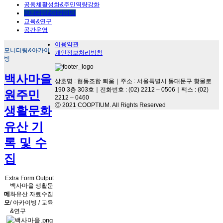
공동체활성화&주민역량강화
모니터링&아카이빙
교육&연구
공간운영
이용약관
모니터링&아카이
개인정보처리방침
빙
백사마을
상호명 : 협동조합 틔움｜주소 : 서울특별시 동대문구 황물로
190 3층 303호｜전화번호 : (02) 2212 – 0506｜팩스 : (02)
원주민
2212 – 0460
Ⓒ 2021 COOPTIUM. All Rights Reserved
생활문화
유산 기
록 및 수
집
Extra Form Output
백사마을 생활문
메
화유산 자료수집
모
/ 아카이빙 / 교육
&연구