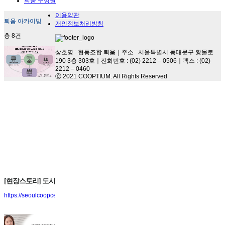
틔움 구성원
이용약관
틔움 아카이빙
개인정보처리방침
총
8
건
상호명 : 협동조합 틔움｜주소 : 서울특별시 동대문구 황물로
190 3층 303호｜전화번호 : (02) 2212 – 0506｜팩스 : (02)
2212 – 0460
Ⓒ 2021 COOPTIUM. All Rights Reserved
[현장스토리] 도시
재생활동가협동
https://seoulcoopcenter.blog.me/221577640520
조합 틔움이 틔워
내는 희망의 싹