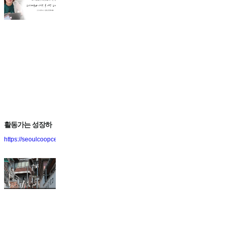
활동가는 성장하
고 마을은 튼튼해
https://seoulcoopcenter.blog.me/221577640520
진다! 도시재생활
동가협동조합...