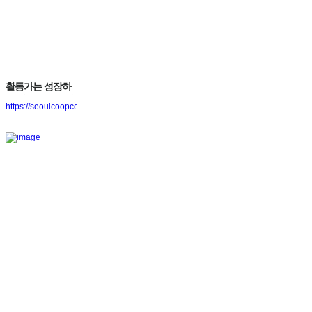
활동가는 성장하
고 마을은 튼튼해
https://seoulcoopcenter.blog.me/221577640520
진다! 도시재생활
동가협동조합...