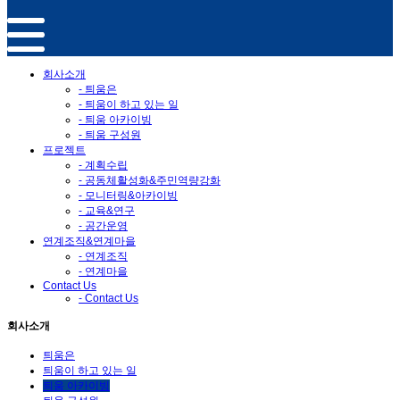
회사소개
- 틔움은
- 틔움이 하고 있는 일
- 틔움 아카이빙
- 틔움 구성원
프로젝트
- 계획수립
- 공동체활성화&주민역량강화
- 모니터링&아카이빙
- 교육&연구
- 공간운영
연계조직&연계마을
- 연계조직
- 연계마을
Contact Us
- Contact Us
회사소개
틔움은
틔움이 하고 있는 일
틔움 아카이빙