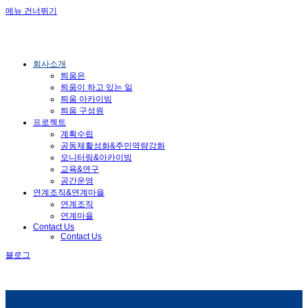
메뉴 건너뛰기
회사소개
틔움은
틔움이 하고 있는 일
틔움 아카이빙
틔움 구성원
프로젝트
계획수립
공동체활성화&주민역량강화
모니터링&아카이빙
교육&연구
공간운영
연계조직&연계마을
연계조직
연계마을
Contact Us
Contact Us
블로그