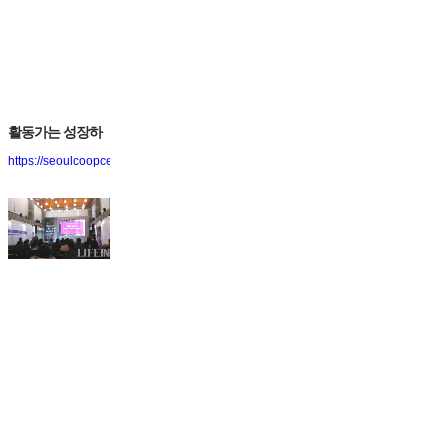
활동가는 성장하
고 마을은 튼튼해
https://seoulcoopcenter.blog.me/221577640520
진다! 도시재생활
동가협동조합...