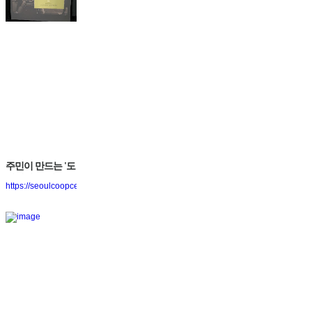
주민이 만드는 '도
시재생' 꿈꿔요 :
https://seoulcoopcenter.blog.me/221577640520
도시재생활동가
협동조합 틔움